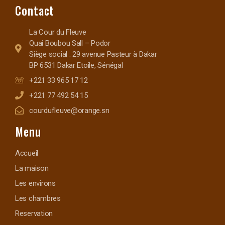
Contact
La Cour du Fleuve
Quai Boubou Sall – Podor
Siège social : 29 avenue Pasteur à Dakar
BP 6531 Dakar Etoile, Sénégal
+221 33 965 17 12
+221 77 492 54 15
courdufleuve@orange.sn
Menu
Accueil
La maison
Les environs
Les chambres
Reservation